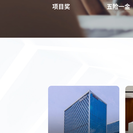
项目奖
五险一金