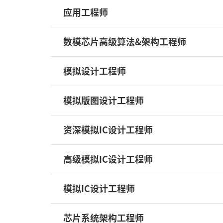
应用工程师
数模芯片高级算法&架构工程师
模拟设计工程师
模拟版图设计工程师
资深模拟IC设计工程师
高级模拟IC设计工程师
模拟IC设计工程师
芯片系统架构工程师