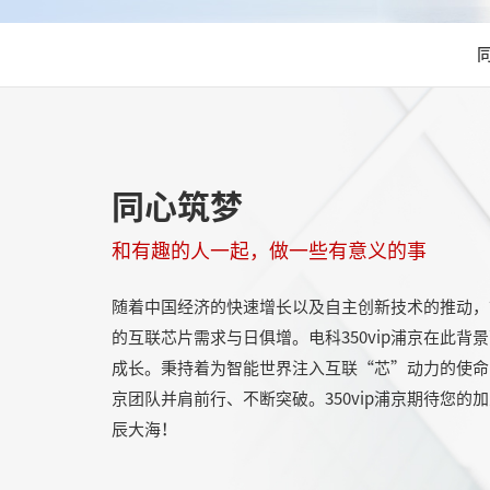
同心筑梦
和有趣的人一起，做一些有意义的事
随着中国经济的快速增长以及自主创新技术的推动，
的互联芯片需求与日俱增。电科350vip浦京在此背
成长。秉持着为智能世界注入互联“芯”动力的使命，电
京团队并肩前行、不断突破。350vip浦京期待您的
辰大海！