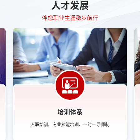
人才发展
伴您职业生涯稳步前行
培训体系
入职培训、专业技能培训、一对一导师制