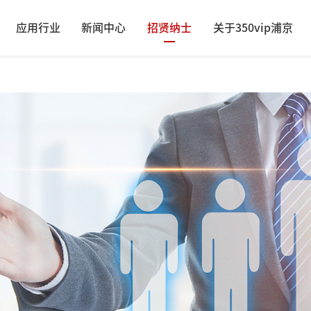
应用行业
新闻中心
招贤纳士
关于350vip浦京