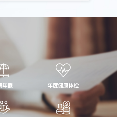
薪年假
年度健康体检