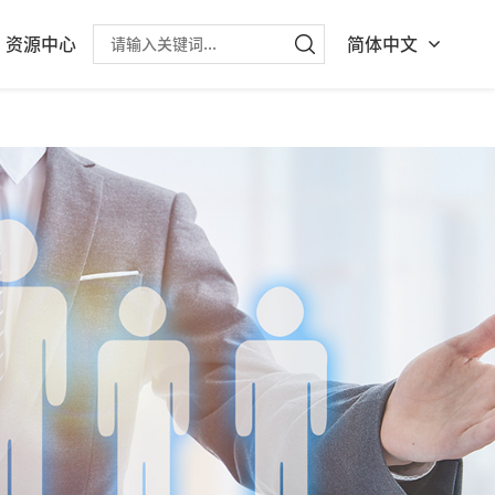
资源中心
简体中文