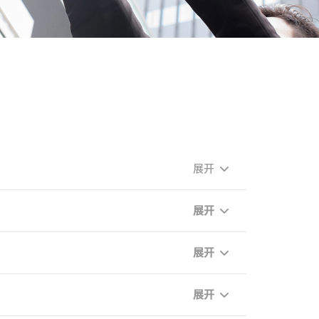
展开
展开
展开
展开