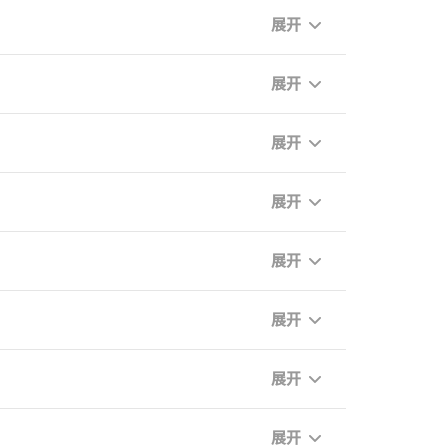
展开
展开
展开
展开
展开
展开
展开
展开