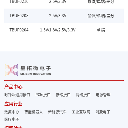
TBUF0210
2.5V/3.3V
晶体/单端/差分
L
TBUF0208
2.5V/3.3V
晶体/单端/差分
L
TBUF0204
1.5V/1.8V/2.5V/3.3V
单端
L
产品中心
时钟及通用接口
PCIe接口
存储接口
网络接口
电源管理
应用行业
数据中心
智能机器人
新能源汽车
工业互联网
消费电子
医疗电子