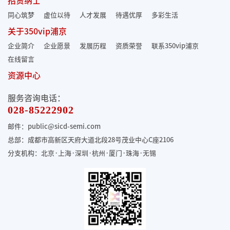
招贤纳士
同心筑梦
虚位以待
人才发展
待遇优厚
多彩生活
关于350vip浦京
企业简介
企业愿景
发展历程
资质荣誉
联系350vip浦京
在线留言
资源中心
服务咨询电话：
028-85222902
邮件：public@sicd-semi.com
总部：成都市高新区天府大道北段28号茂业中心C座2106
分支机构：北京·上海·深圳·杭州·厦门·珠海
·无锡