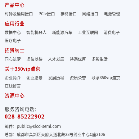
产品中心
时钟及通用接口
PCIe接口
存储接口
网络接口
电源管理
应用行业
数据中心
智能机器人
新能源汽车
工业互联网
消费电子
医疗电子
招贤纳士
同心筑梦
虚位以待
人才发展
待遇优厚
多彩生活
关于350vip浦京
企业简介
企业愿景
发展历程
资质荣誉
联系350vip浦京
在线留言
资源中心
服务咨询电话：
028-85222902
邮件：public@sicd-semi.com
总部：成都市高新区天府大道北段28号茂业中心C座2106