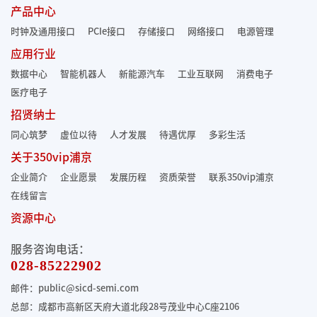
产品中心
时钟及通用接口
PCIe接口
存储接口
网络接口
电源管理
应用行业
数据中心
智能机器人
新能源汽车
工业互联网
消费电子
医疗电子
招贤纳士
同心筑梦
虚位以待
人才发展
待遇优厚
多彩生活
关于350vip浦京
企业简介
企业愿景
发展历程
资质荣誉
联系350vip浦京
在线留言
资源中心
服务咨询电话：
028-85222902
邮件：public@sicd-semi.com
总部：成都市高新区天府大道北段28号茂业中心C座2106