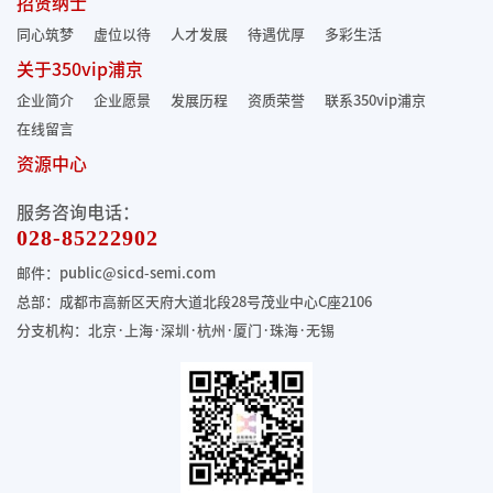
招贤纳士
同心筑梦
虚位以待
人才发展
待遇优厚
多彩生活
关于350vip浦京
企业简介
企业愿景
发展历程
资质荣誉
联系350vip浦京
在线留言
资源中心
服务咨询电话：
028-85222902
邮件：public@sicd-semi.com
总部：成都市高新区天府大道北段28号茂业中心C座2106
分支机构：北京·上海·深圳·杭州·厦门·珠海
·无锡