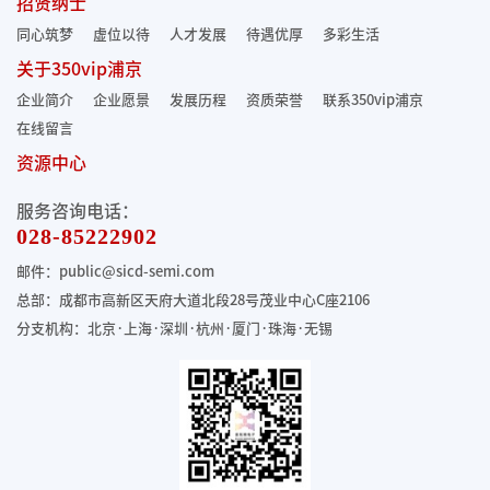
招贤纳士
同心筑梦
虚位以待
人才发展
待遇优厚
多彩生活
关于350vip浦京
企业简介
企业愿景
发展历程
资质荣誉
联系350vip浦京
在线留言
资源中心
服务咨询电话：
028-85222902
邮件：public@sicd-semi.com
总部：成都市高新区天府大道北段28号茂业中心C座2106
分支机构：北京·上海·深圳·杭州·厦门·珠海
·无锡